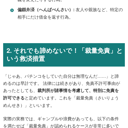
偏頗弁済（へんぱべんさい）:
友人や親族など、特定の
相手にだけ借金を返す行為。
2. それでも諦めないで！「裁量免責」と
いう救済措置
「じゃあ、パチンコをしていた自分は無理なんだ……」と諦
めるのは早計です。 法律には続きがあり、免責不許可事由が
あったとしても、
裁判所が諸事情を考慮して、特別に免責を
許可できる
と定めています。これを「裁量免責（さいりょう
めんせき）」といいます。
実際の実務では、ギャンブルや浪費があっても、以下の条件
を満たせば「裁量免責」が認められるケースが非常に多いで