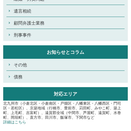
遺言相続
顧問弁護士業務
刑事事件
お知らせとコラム
その他
債務
対応エリア
北九州市（小倉北区・小倉南区・戸畑区・八幡東区・八幡西区・門司
区・若松区）、京築地域（行橋市、豊前市、苅田町、みやこ町、築上
町、上毛町、吉富町）、遠賀郡全域（中間市、芦屋町、遠賀町、水巻
町、岡垣町）、直方市、田川市、飯塚市、下関市など
詳細はこちら